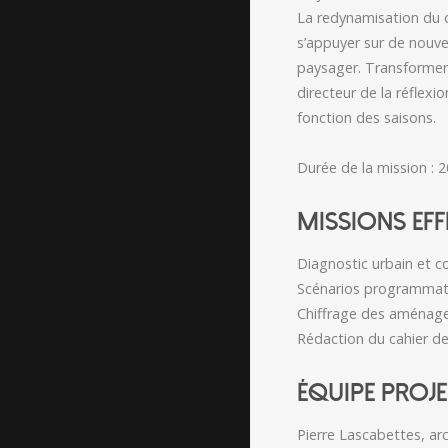
La redynamisation du c
s’appuyer sur de nouvel
paysager. Transformer u
directeur de la réflex
fonction des saisons.
Durée de la mission : 
MISSIONS EFF
Diagnostic urbain et c
Scénarios programma
Chiffrage des aménag
Rédaction du cahier de
ÉQUIPE PROJE
Pierre Lascabettes, ar