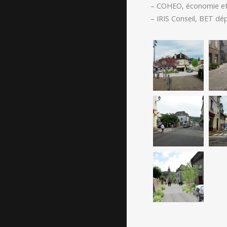
– COHEO, économie e
– IRIS Conseil, BET d