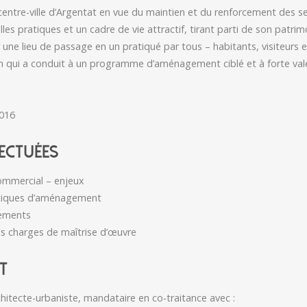
entre-ville d’Argentat en vue du maintien et du renforcement des s
les pratiques et un cadre de vie attractif, tirant parti de son patrimo
ne lieu de passage en un pratiqué par tous – habitants, visiteurs et t
ion qui a conduit à un programme d’aménagement ciblé et à forte va
2016
ECTUÉES
ommercial – enjeux
tiques d’aménagement
ements
s charges de maîtrise d’œuvre
T
chitecte-urbaniste, mandataire en co-traitance avec :